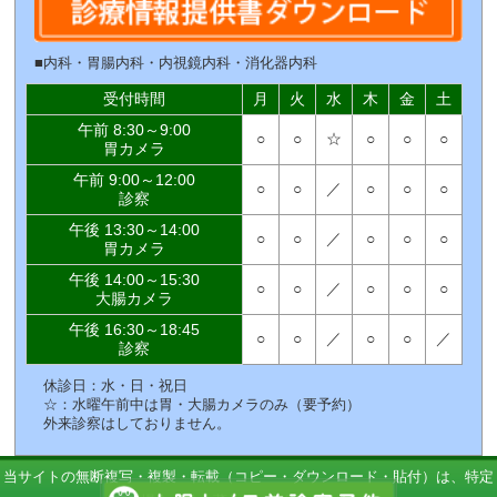
■内科・胃腸内科・内視鏡内科・消化器内科
受付時間
月
火
水
木
金
土
午前
8:30～9:00
○
○
☆
○
○
○
胃カメラ
午前
9:00～12:00
○
○
／
○
○
○
診察
午後
13:30～14:00
○
○
／
○
○
○
胃カメラ
午後
14:00～15:30
○
○
／
○
○
○
大腸カメラ
午後
16:30～18:45
○
○
／
○
○
／
診察
休診日：水・日・祝日
☆：水曜午前中は胃・大腸カメラのみ（要予約）
外来診察はしておりません。
当サイトの無断複写・複製・転載（コピー・ダウンロード・貼付）は、特定