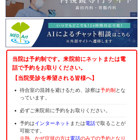
当院は予約制です。来院前にネットまたは電
話で予約をお取りください。
【当院受診を希望される皆様へ】
待合室の混雑を避けるため、診察は
予約制
とな
っています。
必ずご来院前に予約をお取りください。
予約は
インターネット
または
電話
で取ることが
可能です。
※熱、かぜ症状の方は
電話
のみでの予約となり